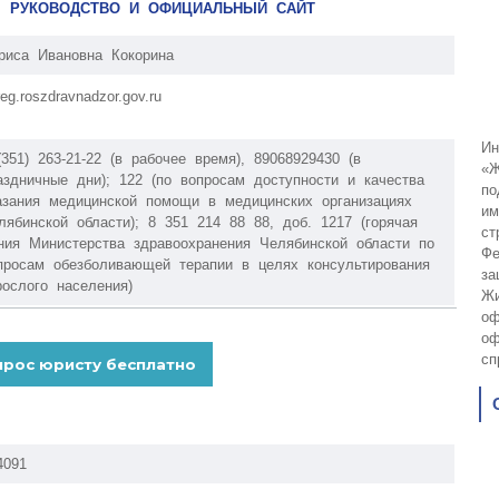
. РУКОВОДСТВО И ОФИЦИАЛЬНЫЙ САЙТ
риса Ивановна Кокорина
reg.roszdravnadzor.gov.ru
Ин
(351) 263-21-22 (в рабочее время), 89068929430 (в
«Ж
аздничные дни); 122 (по вопросам доступности и качества
по
азания медицинской помощи в медицинских организациях
им
лябинской области); 8 351 214 88 88, доб. 1217 (горячая
ст
ния Министерства здравоохранения Челябинской области по
Фе
просам обезболивающей терапии в целях консультирования
за
рослого населения)
Жи
оф
оф
сп
4091