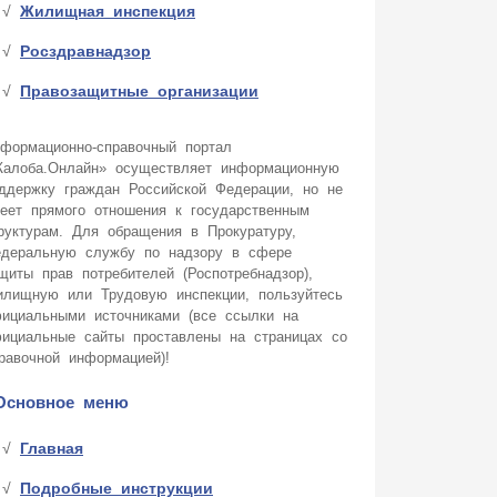
Жилищная инспекция
Росздравнадзор
Правозащитные организации
формационно-справочный портал
алоба.Онлайн» осуществляет информационную
ддержку граждан Российской Федерации, но не
еет прямого отношения к государственным
руктурам. Для обращения в Прокуратуру,
деральную службу по надзору в сфере
щиты прав потребителей (Роспотребнадзор),
лищную или Трудовую инспекции, пользуйтесь
ициальными источниками (все ссылки на
ициальные сайты проставлены на страницах со
равочной информацией)!
Основное меню
Главная
Подробные инструкции