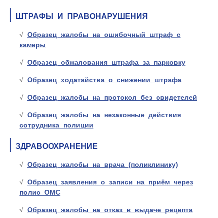
ШТРАФЫ И ПРАВОНАРУШЕНИЯ
Образец жалобы на ошибочный штраф с
камеры
Образец обжалования штрафа за парковку
Образец ходатайства о снижении штрафа
Образец жалобы на протокол без свидетелей
Образец жалобы на незаконные действия
сотрудника полиции
ЗДРАВООХРАНЕНИЕ
Образец жалобы на врача (поликлинику)
Образец заявления о записи на приём через
полис ОМС
Образец жалобы на отказ в выдаче рецепта