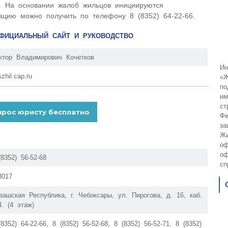
. На основании жалоб жильцов инициируются
цию можно получить по телефону 8 (8352) 64-22-66.
ОФИЦИАЛЬНЫЙ САЙТ И РУКОВОДСТВО
ктор Владимирович Кочетков
Ин
zhil.cap.ru
«Ж
по
им
ст
Фе
за
Жи
оф
оф
(8352) 56-52-68
сп
8017
вашская Республика, г. Чебоксары, ул. Пирогова, д. 16, каб.
4. (4 этаж)
(8352) 64-22-66, 8 (8352) 56-52-68, 8 (8352) 56-52-71, 8 (8352)