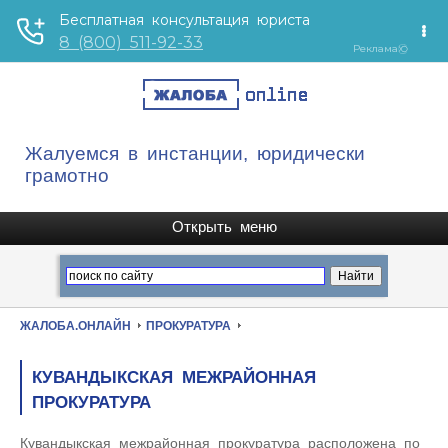
Жалуемся в инстанции, юридически
грамотно
ЖАЛОБА.ОНЛАЙН
ПРОКУРАТУРА
КУВАНДЫКСКАЯ МЕЖРАЙОННАЯ
ПРОКУРАТУРА
Кувандыкская межрайонная прокуратура расположена по