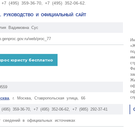
 (495) 359-36-70, +7 (495) 352-06-62.
. РУКОВОДСТВО И ОФИЦИАЛЬНЫЙ САЙТ
лия Вадимовна Сус
p.genproc.gov.ru/web/proc_77
Ин
«Ж
по
им
ст
Фе
за
Жи
оф
9559
оф
сп
сква
, г. Москва, Ставропольская улица, 66
 (495) 359-36-70, +7 (495) 352-06-62, +7 (985) 292-37-41
т сведений в официальных источниках