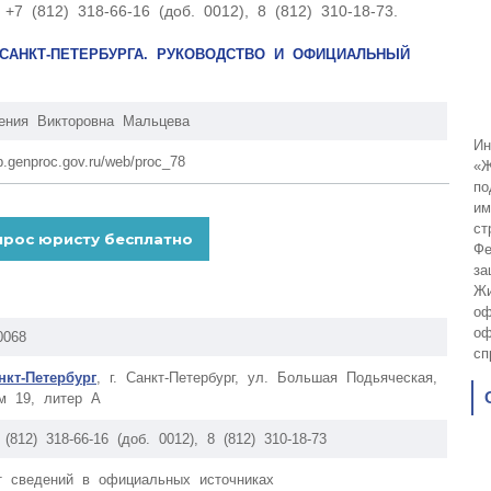
 (812) 318-66-16 (доб. 0012), 8 (812) 310-18-73.
САНКТ-ПЕТЕРБУРГА. РУКОВОДСТВО И ОФИЦИАЛЬНЫЙ
ения Викторовна Мальцева
Ин
p.genproc.gov.ru/web/proc_78
«Ж
по
им
ст
Фе
за
Жи
оф
оф
0068
сп
нкт-Петербург
, г. Санкт-Петербург, ул. Большая Подьяческая,
м 19, литер А
 (812) 318-66-16 (доб. 0012), 8 (812) 310-18-73
т сведений в официальных источниках