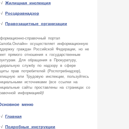
Жилищная инспекция
Росздравнадзор
Правозащитные организации
формационно-справочный портал
алоба.Онлайн» осуществляет информационную
ддержку граждан Российской Федерации, но не
еет прямого отношения к государственным
руктурам. Для обращения в Прокуратуру,
деральную службу по надзору в сфере
щиты прав потребителей (Роспотребнадзор),
лищную или Трудовую инспекции, пользуйтесь
ициальными источниками (все ссылки на
ициальные сайты проставлены на страницах со
равочной информацией)!
Основное меню
Главная
Подробные инструкции