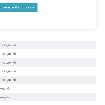
т сведений
т сведений
т сведений
т сведений
т сведений
ходной
ходной