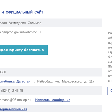
О И ОФИЦИАЛЬНЫЙ САЙТ
слан Ахмедович Салимов
p.genproc.gov.ru/web/proc_05
Ин
«Ж
по
им
ст
Фе
за
Жи
оф
8500
оф
сп
спублика Дагестан
, г. Избербаш, ул. Маяковского, д. 117
 (8245) 2-45-45
berbash@05.mailop.ru |
Написать сообщение
тернет-приемная