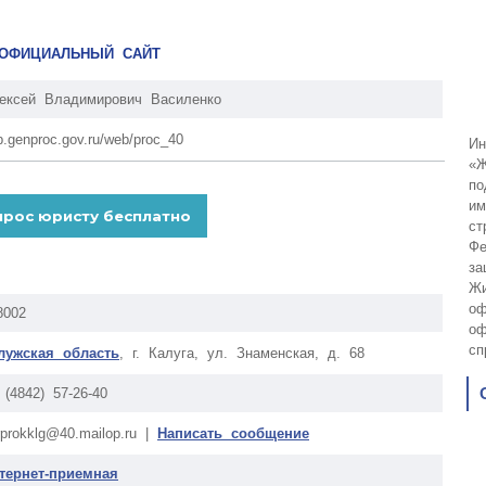
И ОФИЦИАЛЬНЫЙ САЙТ
ексей Владимирович Василенко
p.genproc.gov.ru/web/proc_40
Ин
«Ж
по
им
ст
Фе
за
Жи
оф
8002
оф
сп
лужская область
, г. Калуга, ул. Знаменская, д. 68
 (4842) 57-26-40
rprokklg@40.mailop.ru |
Написать сообщение
тернет-приемная