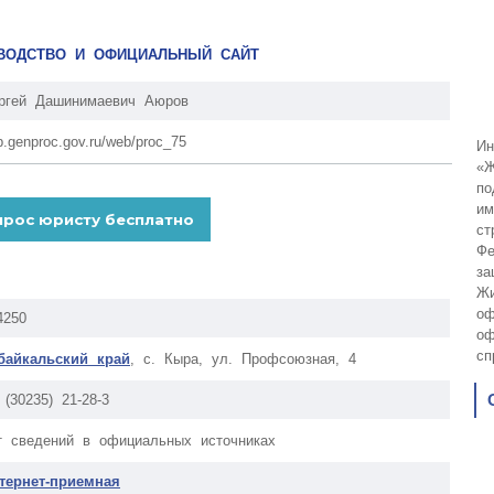
ОВОДСТВО И ОФИЦИАЛЬНЫЙ САЙТ
ргей Дашинимаевич Аюров
p.genproc.gov.ru/web/proc_75
Ин
«Ж
по
им
ст
Фе
за
Жи
оф
4250
оф
сп
байкальский край
, с. Кыра, ул. Профсоюзная, 4
 (30235) 21-28-3
т сведений в официальных источниках
тернет-приемная