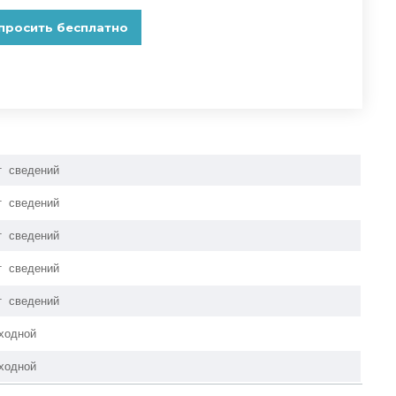
т сведений
т сведений
т сведений
т сведений
т сведений
ходной
ходной