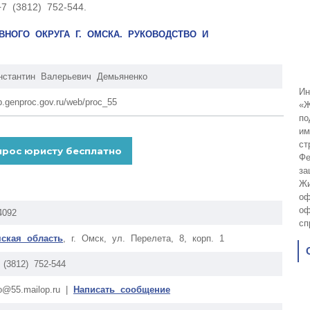
 (3812) 752-544.
ВНОГО ОКРУГА Г. ОМСКА. РУКОВОДСТВО И
нстантин Валерьевич Демьяненко
Ин
p.genproc.gov.ru/web/proc_55
«Ж
по
им
ст
Фе
за
Жи
оф
оф
4092
сп
ская область
, г. Омск, ул. Перелета, 8, корп. 1
 (3812) 752-544
o@55.mailop.ru |
Написать сообщение