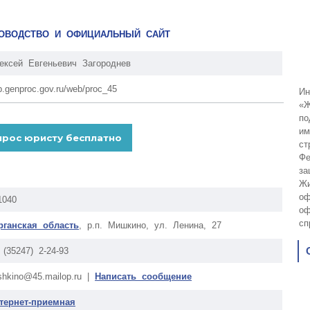
КОВОДСТВО И ОФИЦИАЛЬНЫЙ САЙТ
ексей Евгеньевич Загороднев
p.genproc.gov.ru/web/proc_45
Ин
«Ж
по
им
ст
Фе
за
Жи
оф
1040
оф
сп
рганская область
, р.п. Мишкино, ул. Ленина, 27
 (35247) 2-24-93
shkino@45.mailop.ru |
Написать сообщение
тернет-приемная