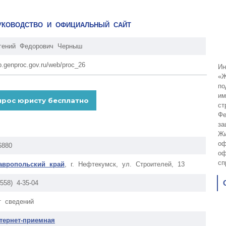
РУКОВОДСТВО И ОФИЦИАЛЬНЫЙ САЙТ
гений Федорович Черныш
p.genproc.gov.ru/web/proc_26
Ин
«Ж
по
им
ст
Фе
за
Жи
оф
6880
оф
сп
авропольский край
, г. Нефтекумск, ул. Строителей, 13
6558) 4-35-04
т сведений
тернет-приемная