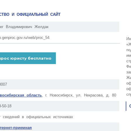
ДСТВО И ОФИЦИАЛЬНЫЙ САЙТ
ег Владимирович Желдак
p.genproc.gov.ru/web/proc_54
Ин
«Ж
по
им
ст
Фе
за
Жи
оф
0007
оф
сп
восибирская область
, г. Новосибирск, ул. Некрасова, д. 80
3-50-18
т сведений в официальных источниках
тернет-приемная