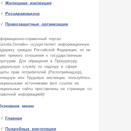
Жилищная инспекция
Росздравнадзор
Правозащитные организации
формационно-справочный портал
алоба.Онлайн» осуществляет информационную
ддержку граждан Российской Федерации, но не
еет прямого отношения к государственным
руктурам. Для обращения в Прокуратуру,
деральную службу по надзору в сфере
щиты прав потребителей (Роспотребнадзор),
лищную или Трудовую инспекции, пользуйтесь
ициальными источниками (все ссылки на
ициальные сайты проставлены на страницах со
равочной информацией)!
Основное меню
Главная
Подробные инструкции