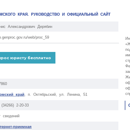
РМСКОГО КРАЯ. РУКОВОДСТВО И ОФИЦИАЛЬНЫЙ САЙТ
нис Александрович Дерябин
p.genproc.gov.ru/web/proc_59
Ин
«Ж
по
им
ст
Фе
за
Жи
оф
7860
оф
сп
рмский край
, п. Октябрьский, ул. Ленина, 51
 (34266) 2-20-33
т сведений
тернет-приемная