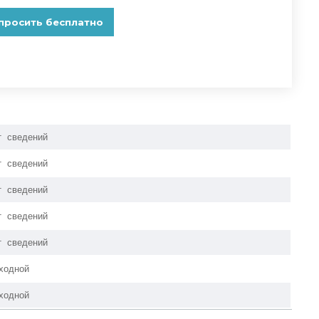
т сведений
т сведений
т сведений
т сведений
т сведений
ходной
ходной