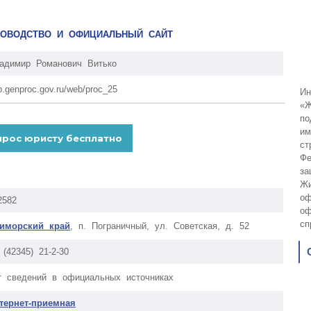
УКОВОДСТВО И ОФИЦИАЛЬНЫЙ САЙТ
адимир Романович Витько
p.genproc.gov.ru/web/proc_25
Ин
«Ж
по
им
ст
Фе
за
Жи
оф
2582
оф
сп
иморский край
, п. Пограничный, ул. Советская, д. 52
 (42345) 21-2-30
т сведений в официальных источниках
тернет-приемная