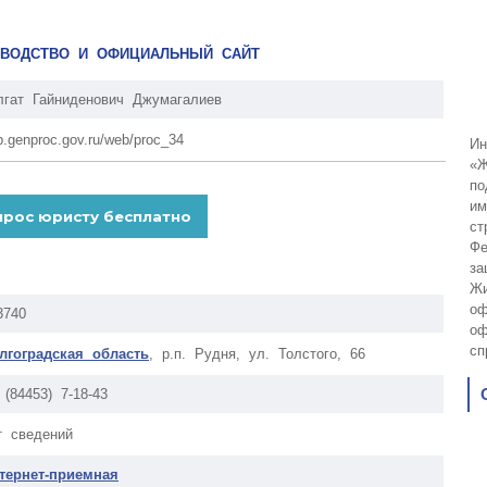
КОВОДСТВО И ОФИЦИАЛЬНЫЙ САЙТ
лгат Гайниденович Джумагалиев
p.genproc.gov.ru/web/proc_34
Ин
«Ж
по
им
ст
Фе
за
Жи
оф
3740
оф
сп
лгоградская область
, р.п. Рудня, ул. Толстого, 66
 (84453) 7-18-43
т сведений
тернет-приемная