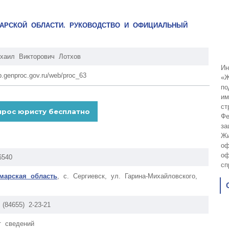
МАРСКОЙ ОБЛАСТИ. РУКОВОДСТВО И ОФИЦИАЛЬНЫЙ
хаил Викторович Лотхов
Ин
p.genproc.gov.ru/web/proc_63
«Ж
по
им
ст
Фе
за
Жи
оф
оф
6540
сп
марская область
, с. Сергиевск, ул. Гарина-Михайловского,
 (84655) 2-23-21
т сведений