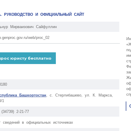
А. РУКОВОДСТВО И ОФИЦИАЛЬНЫЙ САЙТ
ьнур Мирваизович Сайфуллин
p.genproc.gov.ru/web/proc_02
Ин
«Ж
по
им
ст
Фе
за
Жи
оф
3180
оф
сп
спублика Башкортостан
, с. Стерлибашево, ул. К. Маркса,
0/1
 (34739) 2-21-77
т сведений в официальных источниках