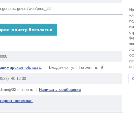
p.genproc.gov.ru/web/proc_33
Ин
«Ж
по
им
ст
Фе
за
Жи
оф
0000
оф
сп
адимирская область
, г. Владимир, ул. Гоголя, д. 9
(4922) 40-13-00
adimir@33.mailop.ru |
Написать сообщение
тернет-приемная