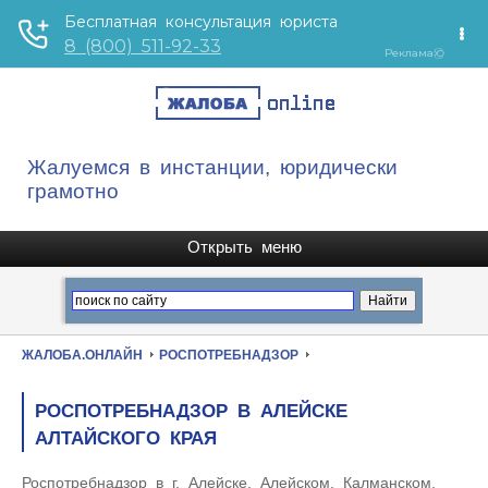
Жалуемся в инстанции, юридически
грамотно
ЖАЛОБА.ОНЛАЙН
РОСПОТРЕБНАДЗОР
РОСПОТРЕБНАДЗОР В АЛЕЙСКЕ
АЛТАЙСКОГО КРАЯ
Роспотребнадзор в г. Алейске, Алейском, Калманском,