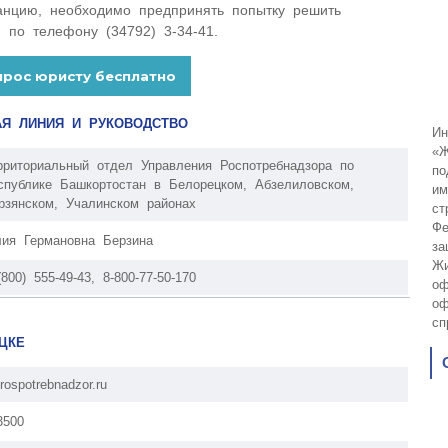
танцию, необходимо предпринять попытку решить
 по телефону (34792) 3-34-41.
АЯ ЛИНИЯ И РУКОВОДСТВО
Ин
«Ж
рриториальный отдел Управления Роспотребнадзора по
по
спублике Башкортостан в Белорецком, Абзелиловском,
им
рзянском, Учалинском районах
ст
Фе
ия Германовна Берзина
за
Жи
(800) 555-49-43, 8-800-77-50-170
оф
оф
сп
ЦКЕ
rospotrebnadzor.ru
3500