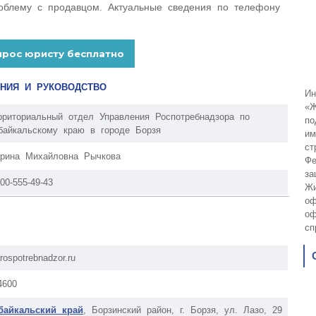
облему с продавцом. Актуальные сведения по телефону
ИНИЯ И РУКОВОДСТВО
Ин
«Ж
рриториальный отдел Управления Роспотребнадзора по
по
байкальскому краю в городе Борзя
им
ст
рина Михайловна Рычкова
Фе
за
800-555-49-43
Жи
оф
оф
сп
rospotrebnadzor.ru
4600
байкальский край
, Борзинский район, г. Борзя, ул. Лазо, 29