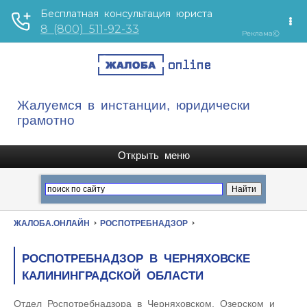
Жалуемся в инстанции, юридически
грамотно
ЖАЛОБА.ОНЛАЙН
РОСПОТРЕБНАДЗОР
РОСПОТРЕБНАДЗОР В ЧЕРНЯХОВСКЕ
КАЛИНИНГРАДСКОЙ ОБЛАСТИ
Отдел Роспотребнадзора в Черняховском, Озерском и