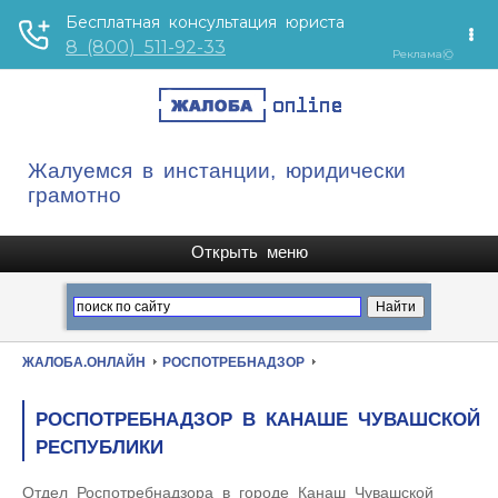
Жалуемся в инстанции, юридически
грамотно
ЖАЛОБА.ОНЛАЙН
РОСПОТРЕБНАДЗОР
РОСПОТРЕБНАДЗОР В КАНАШЕ ЧУВАШСКОЙ
РЕСПУБЛИКИ
Отдел Роспотребнадзора в городе Канаш Чувашской