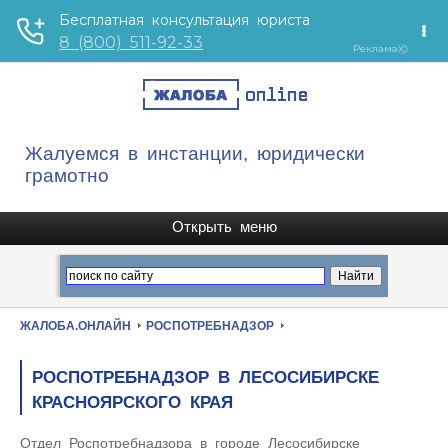
Жалуемся в инстанции, юридически
грамотно
ЖАЛОБА.ОНЛАЙН
РОСПОТРЕБНАДЗОР
РОСПОТРЕБНАДЗОР В ЛЕСОСИБИРСКЕ
КРАСНОЯРСКОГО КРАЯ
Отдел Роспотребнадзора в городе Лесосибирске