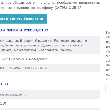
ем, как обратиться в инстанцию, необходимо предпринять
альные сведения по телефону (34798) 3-35-92.
ЧАЯ ЛИНИЯ И РУКОВОДСТВО
Ин
«Ж
рриториальный отдел Управления Роспотребнадзора по
по
спублике Башкортостан в Дуванском, Белокатайском,
им
гинском, Мечетлинском, Салаватском районах
ст
Фе
ьмир Гизарович Гималетдинов
за
Жи
(800) 555-49-43, 8-800-77-50-170
оф
оф
сп
ТОВО
rospotrebnadzor.ru
2530