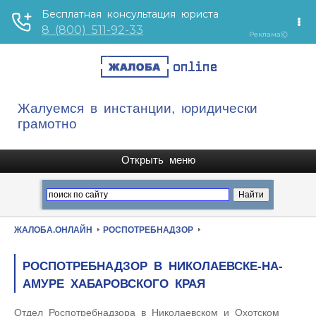
Жалуемся в инстанции, юридически
грамотно
ЖАЛОБА.ОНЛАЙН
РОСПОТРЕБНАДЗОР
РОСПОТРЕБНАДЗОР В НИКОЛАЕВСКЕ-НА-
АМУРЕ ХАБАРОВСКОГО КРАЯ
Отдел Роспотребнадзора в Николаевском и Охотском