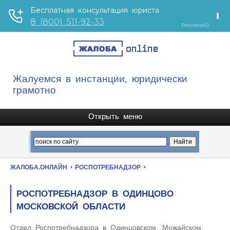
Жалуемся в инстанции, юридически
грамотно
ЖАЛОБА.ОНЛАЙН
РОСПОТРЕБНАДЗОР
РОСПОТРЕБНАДЗОР В ОДИНЦОВО
МОСКОВСКОЙ ОБЛАСТИ
Отдел Роспотребнадзора в Одинцовском, Можайском,