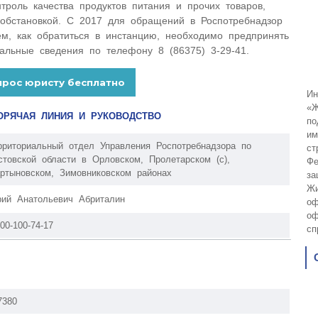
троль качества продуктов питания и прочих товаров,
 обстановкой. С 2017 для обращений в Роспотребнадзор
ем, как обратиться в инстанцию, необходимо предпринять
альные сведения по телефону 8 (86375) 3-29-41.
Ин
«Ж
ОРЯЧАЯ ЛИНИЯ И РУКОВОДСТВО
по
им
рриториальный отдел Управления Роспотребнадзора по
ст
стовской области в Орловском, Пролетарском (с),
Фе
ртыновском, Зимовниковском районах
за
Жи
ий Анатольевич Абриталин
оф
оф
800-100-74-17
сп
7380