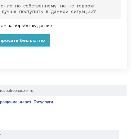
rospotrebnadzor.ru
ращение через Госуслуги
т