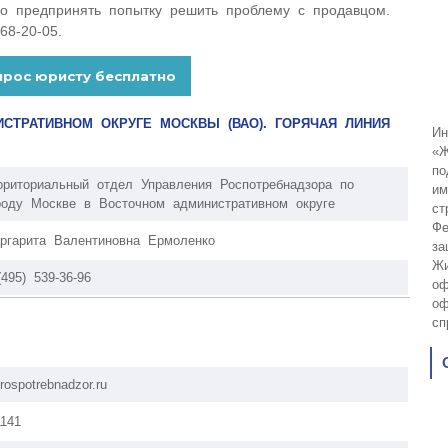
мо предпринять попытку решить проблему с продавцом.
68-20-05.
СТРАТИВНОМ ОКРУГЕ МОСКВЫ (ВАО). ГОРЯЧАЯ ЛИНИЯ
Ин
«Ж
по
рриториальный отдел Управления Роспотребнадзора по
им
роду Москве в Восточном административном округе
ст
Фе
ргарита Валентиновна Ермоленко
за
Жи
(495) 539-36-96
оф
оф
сп
rospotrebnadzor.ru
1141