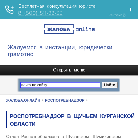
Жалуемся в инстанции, юридически
грамотно
ЖАЛОБА.ОНЛАЙН
РОСПОТРЕБНАДЗОР
РОСПОТРЕБНАДЗОР В ЩУЧЬЕМ КУРГАНСКОЙ
ОБЛАСТИ
Отдел Роспотребнадзора в Щучанском, Шумихинском,