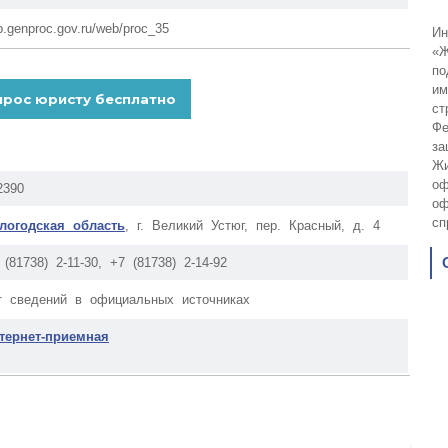
p.genproc.gov.ru/web/proc_35
Ин
«Ж
по
им
ст
Фе
за
Жи
оф
2390
оф
сп
логодская область
, г. Великий Устюг, пер. Красный, д. 4
 (81738) 2-11-30, +7 (81738) 2-14-92
т сведений в официальных источниках
тернет-приемная