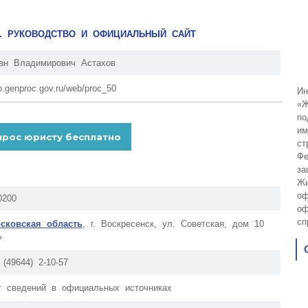
А. РУКОВОДСТВО И ОФИЦИАЛЬНЫЙ САЙТ
ан Владимирович Астахов
p.genproc.gov.ru/web/proc_50
Ин
«Ж
по
им
ст
Фе
за
Жи
оф
0200
оф
сп
сковская область
, г. Воскресенск, ул. Советская, дом 10
»
 (49644) 2-10-57
т сведений в официальных источниках