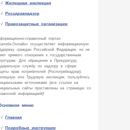
Жилищная инспекция
Росздравнадзор
Правозащитные организации
формационно-справочный портал
алоба.Онлайн» осуществляет информационную
ддержку граждан Российской Федерации, но не
еет прямого отношения к государственным
руктурам. Для обращения в Прокуратуру,
деральную службу по надзору в сфере
щиты прав потребителей (Роспотребнадзор),
лищную или Трудовую инспекции, пользуйтесь
ициальными источниками (все ссылки на
ициальные сайты проставлены на страницах со
равочной информацией)!
Основное меню
Главная
Подробные инструкции