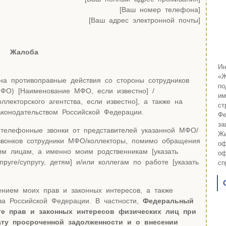
[Ваш номер телефона]
[Ваш адрес электронной почты]
Жалоба
Ин
«Ж
а противоправные действия со стороны сотрудников
по
ФО) [Наименование МФО, если известно] /
им
ллекторского агентства, если известно], а также на
ст
конодательством Российской Федерации.
Фе
за
телефонные звонки от представителей указанной МФО/
Жи
 звонков сотрудники МФО/коллекторы, помимо обращения
оф
им лицам, а именно моим родственникам [указать
оф
руге/супругу, детям] и/или коллегам по работе [указать
сп
нием моих прав и законных интересов, а также
ва Российской Федерации. В частности,
Федеральный
те прав и законных интересов физических лиц при
ату просроченной задолженности и о внесении