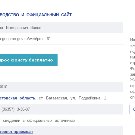
КОВОДСТВО И ОФИЦИАЛЬНЫЙ САЙТ
ег Валерьевич Зонов
p.genproc.gov.ru/web/proc_61
Ин
«Ж
по
им
ст
Фе
за
Жи
оф
6610
оф
сп
стовская область
, ст. Багаевская, ул. Подройкина, 1
 (86357) 3-36-87
т сведений в официальных источниках
тернет-приемная