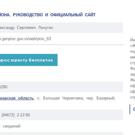
ЙОНА. РУКОВОДСТВО И ОФИЦИАЛЬНЫЙ САЙТ
ександр Сергеевич Лачугин
p.genproc.gov.ru/web/proc_63
Ин
«Ж
по
им
ст
Фе
за
Жи
оф
6290
оф
сп
марская область
, с. Большая Черниговка, пер. Базарный,
 (84672) 2-12-56
т сведений